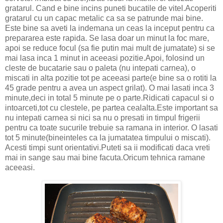
gratarul. Cand e bine incins puneti bucatile de vitel.Acoperiti
gratarul cu un capac metalic ca sa se patrunde mai bine.
Este bine sa aveti la indemana un ceas la inceput pentru ca
prepararea este rapida. Se lasa doar un minut la foc mare,
apoi se reduce focul (sa fie putin mai mult de jumatate) si se
mai lasa inca 1 minut in aceeasi pozitie.Apoi, folosind un
cleste de bucatarie sau o paleta (nu intepati carnea), o
miscati in alta pozitie tot pe aceeasi parte(e bine sa o rotiti la
45 grade pentru a avea un aspect grilat). O mai lasati inca 3
minute,deci in total 5 minute pe o parte.Ridicati capacul si o
intoarceti,tot cu clestele, pe partea cealalta.Este important sa
nu intepati carnea si nici sa nu o presati in timpul frigerii
pentru ca toate sucurile trebuie sa ramana in interior. O lasati
tot 5 minute(bineinteles ca la jumatatea timpului o miscati).
Acesti timpi sunt orientativi.Puteti sa ii modificati daca vreti
mai in sange sau mai bine facuta.Oricum tehnica ramane
aceeasi.