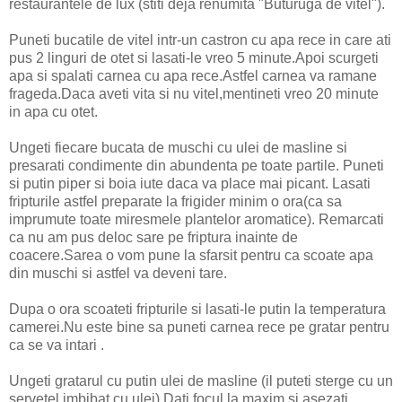
restaurantele de lux (stiti deja renumita "Buturuga de vitel").
Puneti bucatile de vitel intr-un castron cu apa rece in care ati
pus 2 linguri de otet si lasati-le vreo 5 minute.Apoi scurgeti
apa si spalati carnea cu apa rece.Astfel carnea va ramane
frageda.Daca aveti vita si nu vitel,mentineti vreo 20 minute
in apa cu otet.
Ungeti fiecare bucata de muschi cu ulei de masline si
presarati condimente din abundenta pe toate partile. Puneti
si putin piper si boia iute daca va place mai picant. Lasati
fripturile astfel preparate la frigider minim o ora(ca sa
imprumute toate miresmele plantelor aromatice). Remarcati
ca nu am pus deloc sare pe friptura inainte de
coacere.Sarea o vom pune la sfarsit pentru ca scoate apa
din muschi si astfel va deveni tare.
Dupa o ora scoateti fripturile si lasati-le putin la temperatura
camerei.Nu este bine sa puneti carnea rece pe gratar pentru
ca se va intari .
Ungeti gratarul cu putin ulei de masline (il puteti sterge cu un
servetel imbibat cu ulei).Dati focul la maxim si asezati