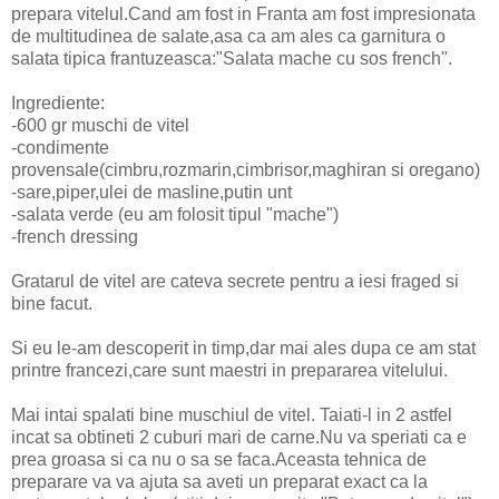
prepara vitelul.Cand am fost in Franta am fost impresionata
de multitudinea de salate,asa ca am ales ca garnitura o
salata tipica frantuzeasca:"Salata mache cu sos french".
Ingrediente:
-600 gr muschi de vitel
-condimente
provensale(cimbru,rozmarin,cimbrisor,maghiran si oregano)
-sare,piper,ulei de masline,putin unt
-salata verde (eu am folosit tipul "mache")
-french dressing
Gratarul de vitel are cateva secrete pentru a iesi fraged si
bine facut.
Si eu le-am descoperit in timp,dar mai ales dupa ce am stat
printre francezi,care sunt maestri in prepararea vitelului.
Mai intai spalati bine muschiul de vitel. Taiati-l in 2 astfel
incat sa obtineti 2 cuburi mari de carne.Nu va speriati ca e
prea groasa si ca nu o sa se faca.Aceasta tehnica de
preparare va va ajuta sa aveti un preparat exact ca la