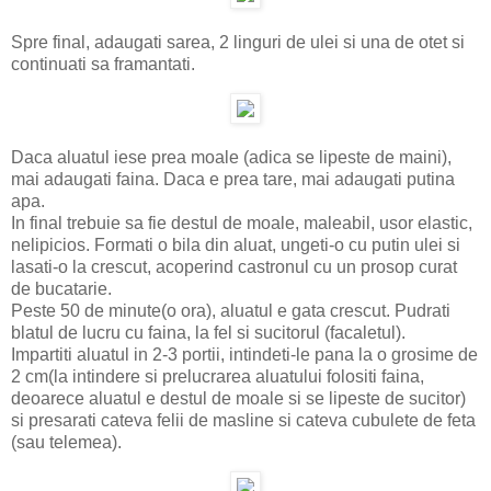
Spre final, adaugati sarea, 2 linguri de ulei si una de otet si
continuati sa framantati.
Daca aluatul iese prea moale (adica se lipeste de maini),
mai adaugati faina. Daca e prea tare, mai adaugati putina
apa.
In final trebuie sa fie destul de moale, maleabil, usor elastic,
nelipicios. Formati o bila din aluat, ungeti-o cu putin ulei si
lasati-o la crescut, acoperind castronul cu un prosop curat
de bucatarie.
Peste 50 de minute(o ora), aluatul e gata crescut. Pudrati
blatul de lucru cu faina, la fel si sucitorul (facaletul).
Impartiti aluatul in 2-3 portii, intindeti-le pana la o grosime de
2 cm(la intindere si prelucrarea aluatului folositi faina,
deoarece aluatul e destul de moale si se lipeste de sucitor)
si presarati cateva felii de masline si cateva cubulete de feta
(sau telemea).