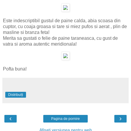
Este indescriptibil gustul de paine calda, abia scoasa din
cuptor, cu coaja groasa si tare si miez pufos si aerat , plin de
masline si branza feta!
Merita sa gustati o felie de paine taraneasca, cu gust de
vatra si aroma autentic meridionala!
Pofta buna!
Distribuiți
‹
›
Pagina de pornire
Afișați versiunea pentru web