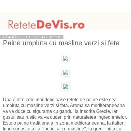
sâmbătă, 17 aprilie 2010
Paine umpluta cu masline verzi si feta
Una dintre cele mai delicioase retete de paine este cea
umpluta cu masline verzi si feta. Aroma sa mediteraneeana
va va duce cu siguranta cu gandul la insorita Grecie, iar
gustul sau rustic va va cuceri prin naturaletea ingredientelor.
Este o paine traditionala in zona mediteraneeana, la italieni
fiind cunoscuta ca "focaccia cu masline", la greci "pitta cu