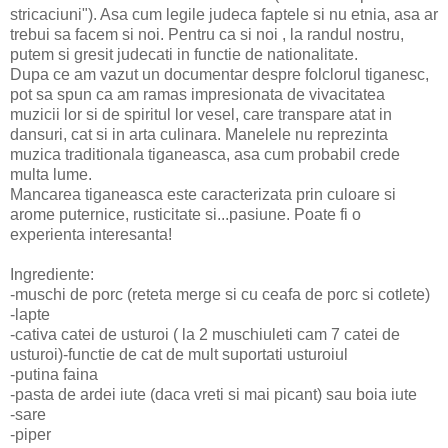
stricaciuni"). Asa cum legile judeca faptele si nu etnia, asa ar
trebui sa facem si noi. Pentru ca si noi , la randul nostru,
putem si gresit judecati in functie de nationalitate.
Dupa ce am vazut un documentar despre folclorul tiganesc,
pot sa spun ca am ramas impresionata de vivacitatea
muzicii lor si de spiritul lor vesel, care transpare atat in
dansuri, cat si in arta culinara. Manelele nu reprezinta
muzica traditionala tiganeasca, asa cum probabil crede
multa lume.
Mancarea tiganeasca este caracterizata prin culoare si
arome puternice, rusticitate si...pasiune. Poate fi o
experienta interesanta!
Ingrediente:
-muschi de porc (reteta merge si cu ceafa de porc si cotlete)
-lapte
-cativa catei de usturoi ( la 2 muschiuleti cam 7 catei de
usturoi)-functie de cat de mult suportati usturoiul
-putina faina
-pasta de ardei iute (daca vreti si mai picant) sau boia iute
-sare
-piper