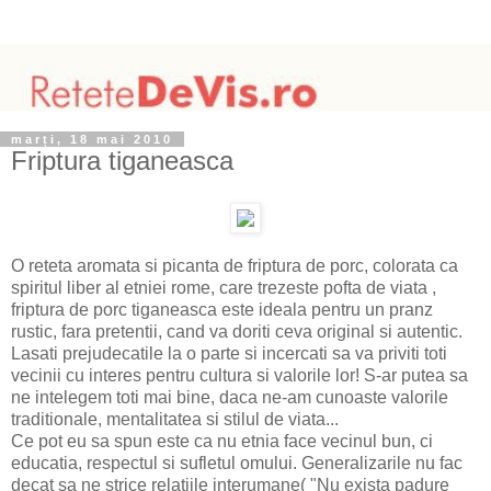
marți, 18 mai 2010
Friptura tiganeasca
O reteta aromata si picanta de friptura de porc, colorata ca
spiritul liber al etniei rome, care trezeste pofta de viata ,
friptura de porc tiganeasca este ideala pentru un pranz
rustic, fara pretentii, cand va doriti ceva original si autentic.
Lasati prejudecatile la o parte si incercati sa va priviti toti
vecinii cu interes pentru cultura si valorile lor! S-ar putea sa
ne intelegem toti mai bine, daca ne-am cunoaste valorile
traditionale, mentalitatea si stilul de viata...
Ce pot eu sa spun este ca nu etnia face vecinul bun, ci
educatia, respectul si sufletul omului. Generalizarile nu fac
decat sa ne strice relatiile interumane( "Nu exista padure