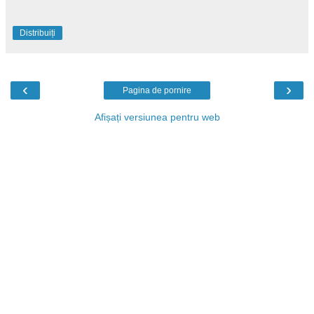
Distribuiți
‹
›
Pagina de pornire
Afișați versiunea pentru web