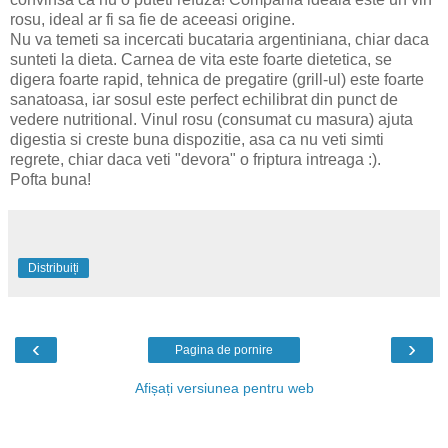
rosu, ideal ar fi sa fie de aceeasi origine.
Nu va temeti sa incercati bucataria argentiniana, chiar daca
sunteti la dieta. Carnea de vita este foarte dietetica, se
digera foarte rapid, tehnica de pregatire (grill-ul) este foarte
sanatoasa, iar sosul este perfect echilibrat din punct de
vedere nutritional. Vinul rosu (consumat cu masura) ajuta
digestia si creste buna dispozitie, asa ca nu veti simti
regrete, chiar daca veti "devora" o friptura intreaga :).
Pofta buna!
Distribuiți
‹
›
Pagina de pornire
Afișați versiunea pentru web