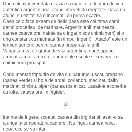
Daca ati avut vreodata ocazia sa mancati o friptura de vita
autentica argentiniana, atunci imi veti da dreptate. Daca nu,
atunci nu ezitati sa o incercati, cu prima ocazie.
Ceea ce o face extrem de delicioasa este calitatea carnii,
dar si procedeul de marinare. Argentinienii marineaza
carnea cateva ore inainte sa o friga(in sos chimichurri) si o
ung constant cu marinata (in timpul frigerii). "Asado" este un
termen generic pentru carnea preparata la grill.
Varianta mea de gratar de vita argentinian presupune
aromatizarea carnii cu condimente uscate si servirea cu
chimichurri proaspat.
Condimentati fripturile de vita cu: patrunjel uscat, oregano
(partea verde) si boia de ardei, coriandru macinat, dafin
macinat, cimbru, piper (partea rosiatica). Lasati-le acoperite
cu folie, cateva ore, in frigider.
Inainte de frigere, scoateti carnea din frigider si lasati-o sa
ajunga la temperatura camerei. Nu frigeti carnea rece,
deoarece se va intari.