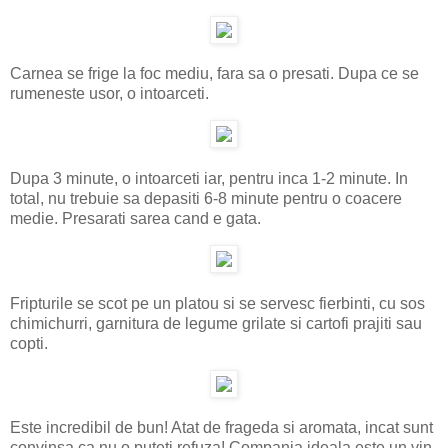
Carnea se frige la foc mediu, fara sa o presati. Dupa ce se
rumeneste usor, o intoarceti.
Dupa 3 minute, o intoarceti iar, pentru inca 1-2 minute. In
total, nu trebuie sa depasiti 6-8 minute pentru o coacere
medie. Presarati sarea cand e gata.
Fripturile se scot pe un platou si se servesc fierbinti, cu sos
chimichurri, garnitura de legume grilate si cartofi prajiti sau
copti.
Este incredibil de bun! Atat de frageda si aromata, incat sunt
convinsa ca nu o puteti refuza! Compania ideala este un vin