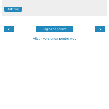
Distribuiți
‹
›
Pagina de pornire
Afișați versiunea pentru web