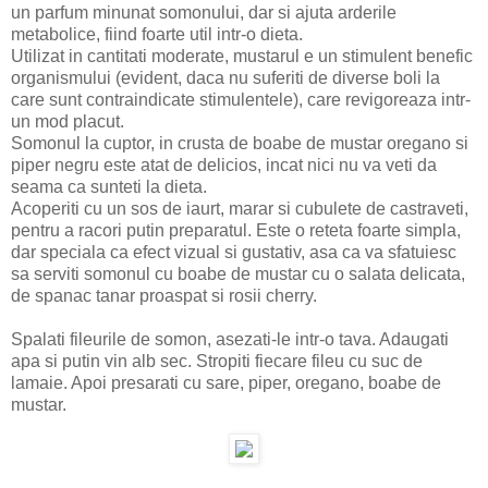
un parfum minunat somonului, dar si ajuta arderile
metabolice, fiind foarte util intr-o dieta.
Utilizat in cantitati moderate, mustarul e un stimulent benefic
organismului (evident, daca nu suferiti de diverse boli la
care sunt contraindicate stimulentele), care revigoreaza intr-
un mod placut.
Somonul la cuptor, in crusta de boabe de mustar oregano si
piper negru este atat de delicios, incat nici nu va veti da
seama ca sunteti la dieta.
Acoperiti cu un sos de iaurt, marar si cubulete de castraveti,
pentru a racori putin preparatul. Este o reteta foarte simpla,
dar speciala ca efect vizual si gustativ, asa ca va sfatuiesc
sa serviti somonul cu boabe de mustar cu o salata delicata,
de spanac tanar proaspat si rosii cherry.
Spalati fileurile de somon, asezati-le intr-o tava. Adaugati
apa si putin vin alb sec. Stropiti fiecare fileu cu suc de
lamaie. Apoi presarati cu sare, piper, oregano, boabe de
mustar.