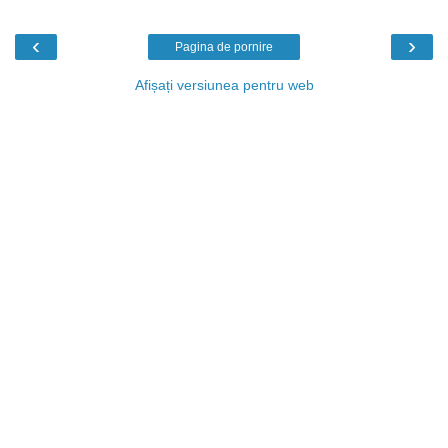
‹
›
Pagina de pornire
Afișați versiunea pentru web